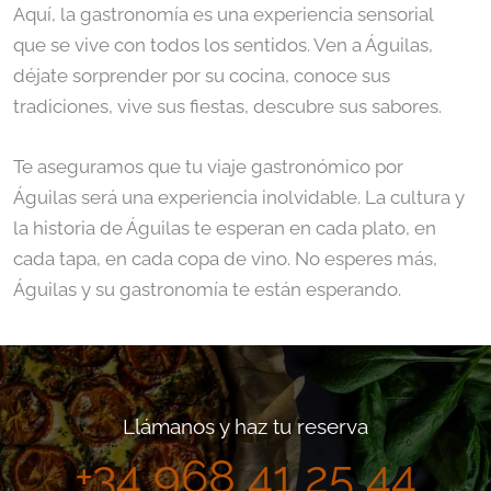
Aquí, la gastronomía es una experiencia sensorial
que se vive con todos los sentidos. Ven a Águilas,
déjate sorprender por su cocina, conoce sus
tradiciones, vive sus fiestas, descubre sus sabores.
Te aseguramos que tu viaje gastronómico por
Águilas será una experiencia inolvidable. La cultura y
la historia de Águilas te esperan en cada plato, en
cada tapa, en cada copa de vino. No esperes más,
Águilas y su gastronomía te están esperando.
Llámanos y haz tu reserva
+34 968 41 25 44